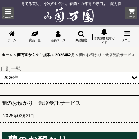
「育てる芸術」を次の世代へ。春蘭・万年青の専門店 蘭万園
メニュー
カート
古典園芸 栽培ガ
ホーム
商品一覧
会員ページ
商品検索
メニュー
イド
ホーム
>
蘭万園からのご提案
>
2026年2月
>
蘭のお預かり・栽培受託サービス
月別一覧
2026年
蘭のお預かり・栽培受託サービス
2026
02
21
年
月
日