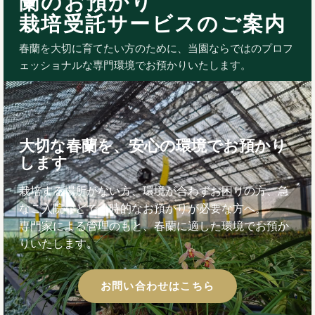
蘭のお預かり
栽培受託サービスのご案内
春蘭を大切に育てたい方のために、当園ならではのプロフ
ェッショナルな専門環境でお預かりいたします。
大切な春蘭を、安心の環境でお預かり
します
栽培する場所がない方、環境が合わずお困りの方、急
なご入院などで一時的なお預かりが必要な方へ。
専門家による管理のもと、春蘭に適した環境でお預か
りいたします。
お問い合わせはこちら