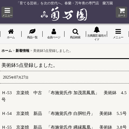
「育てる芸術」を次の世代へ。春蘭・万年青の専門店 蘭万園
メニュー
カート
古典園芸 栽培ガ
ホーム
商品一覧
会員ページ
商品検索
メニュー
イド
ホーム
>
新着情報
>
美術鉢5点登録しました。
美術鉢5点登録しました。
2025
07
27
年
月
日
Ｈ-53 京楽焼 中古 「布施覚氏作 加茂黒鳳凰」 美術鉢 4.5
号
Ｈ-54 京楽焼 新品 「布施覚氏作 白胴牡丹」 美術鉢 5.5号
Ｈ-55 京楽焼 新品 「布施覚氏作 縄縁鳳凰」 美術鉢 3.8号