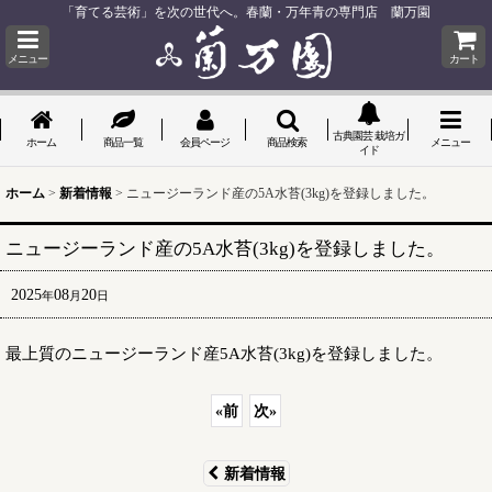
「育てる芸術」を次の世代へ。春蘭・万年青の専門店 蘭万園
メニュー
カート
古典園芸 栽培ガ
ホーム
商品一覧
会員ページ
商品検索
メニュー
イド
ホーム
>
新着情報
>
ニュージーランド産の5A水苔(3kg)を登録しました。
ニュージーランド産の5A水苔(3kg)を登録しました。
2025
08
20
年
月
日
最上質のニュージーランド産5A水苔(3kg)を登録しました。
«
前
次
»
新着情報