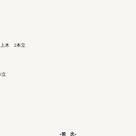
中上木 2本立
本立
«
前
次
»