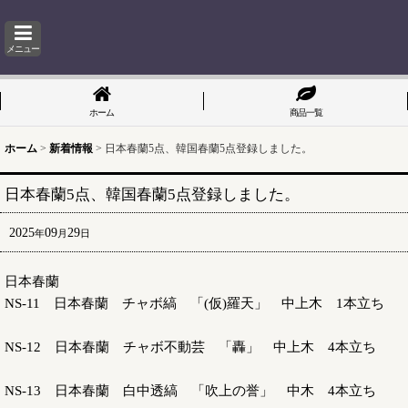
メニュー
ホーム
商品一覧
ホーム
>
新着情報
>
日本春蘭5点、韓国春蘭5点登録しました。
日本春蘭5点、韓国春蘭5点登録しました。
2025
09
29
年
月
日
日本春蘭
NS-11 日本春蘭 チャボ縞 「(仮)羅天」 中上木 1本立ち
NS-12 日本春蘭 チャボ不動芸 「轟」 中上木 4本立ち
NS-13 日本春蘭 白中透縞 「吹上の誉」 中木 4本立ち