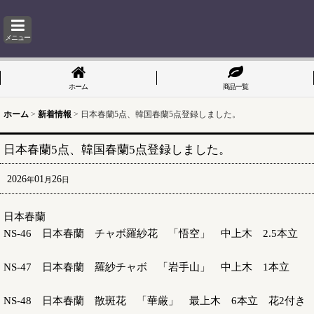
メニュー
ホーム
商品一覧
ホーム
>
新着情報
>
日本春蘭5点、韓国春蘭5点登録しました。
日本春蘭5点、韓国春蘭5点登録しました。
2026
01
26
年
月
日
日本春蘭
NS-46 日本春蘭 チャボ羅紗花 「悟空」 中上木 2.5本立
NS-47 日本春蘭 羅紗チャボ 「岩手山」 中上木 1本立
NS-48 日本春蘭 散斑花 「華厳」 最上木 6本立 花2付き