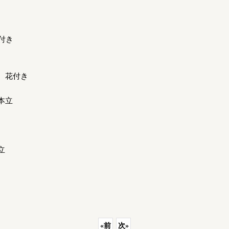
付き
 花付き
本立
立
«
前
次
»