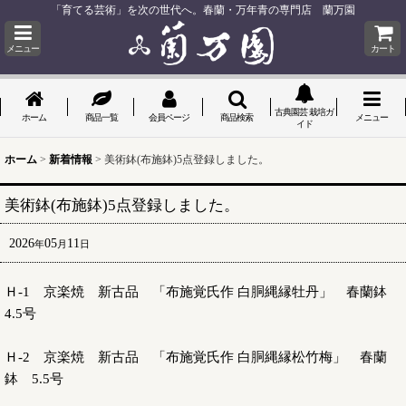
「育てる芸術」を次の世代へ。春蘭・万年青の専門店 蘭万園
メニュー
カート
古典園芸 栽培ガ
ホーム
商品一覧
会員ページ
商品検索
メニュー
イド
ホーム
>
新着情報
>
美術鉢(布施鉢)5点登録しました。
美術鉢(布施鉢)5点登録しました。
2026
05
11
年
月
日
Ｈ-1 京楽焼 新古品 「布施覚氏作 白胴縄縁牡丹」 春蘭鉢
4.5号
Ｈ-2 京楽焼 新古品 「布施覚氏作 白胴縄縁松竹梅」 春蘭
鉢 5.5号