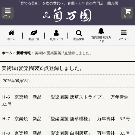
「育てる芸術」を次の世代へ。春蘭・万年青の専門店 蘭万園
メニュー
カート
古典園芸 栽培ガ
ホーム
商品一覧
会員ページ
商品検索
メニュー
イド
ホーム
>
新着情報
>
美術鉢(愛楽園製)5点登録しました。
美術鉢(愛楽園製)5点登録しました。
2026
06
08
年
月
日
Ｈ-6 京楽焼 新品 「愛楽園製 唐草ストライプ」 万年青鉢
3.5号
Ｈ-7 京楽焼 新品 「愛楽園製 唐草模様」 万年青鉢 3.5号
Ｈ-8 京楽焼 新品 「愛楽園製 白胴唐草」 万年青鉢 3.5号