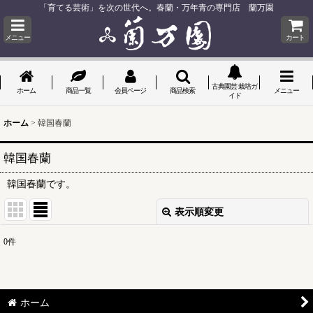
「育てる芸術」を次の世代へ。春蘭・万年青の専門店 蘭万園
メニュー
カート
古典園芸 栽培ガ
ホーム
商品一覧
会員ページ
商品検索
メニュー
イド
ホーム
>
韓国春蘭
韓国春蘭
韓国春蘭です。
表示順変更
閉じる
0
件
表示数
:
並び順
:
ホーム