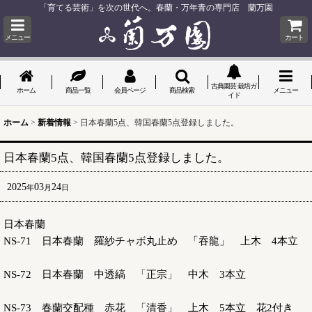
「育てる芸術」を次の世代へ。春蘭・万年青の専門店 蘭万園
メニュー
カート
古典園芸 栽培ガ
ホーム
商品一覧
会員ページ
商品検索
メニュー
イド
ホーム
>
新着情報
>
日本春蘭5点、韓国春蘭5点登録しました。
日本春蘭5点、韓国春蘭5点登録しました。
2025
03
24
年
月
日
日本春蘭
NS-71 日本春蘭 羅紗チャボ丸止め 「吞龍」 上木 4本立
NS-72 日本春蘭 中透縞 「正宗」 中木 3本立
NS-73 春蘭交配種 赤花 「清香」 上木 5本立 花2付き