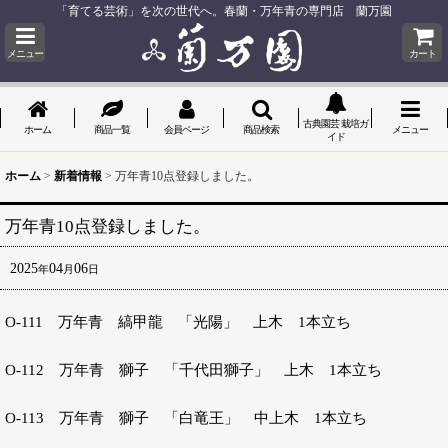
「育てる芸術」を次の世代へ。春蘭・万年青の専門店 蘭万園
メニュー
カート
古典園芸 栽培ガ
ホーム
商品一覧
会員ページ
商品検索
メニュー
イド
ホーム
>
新着情報
>
万年青10点登録しました。
万年青10点登録しました。
2025
04
06
年
月
日
O-111 万年青 縞甲龍 「光陽」 上木 1本立ち
O-112 万年青 獅子 「千代田獅子」 上木 1本立ち
O-113 万年青 獅子 「白竜王」 中上木 1本立ち