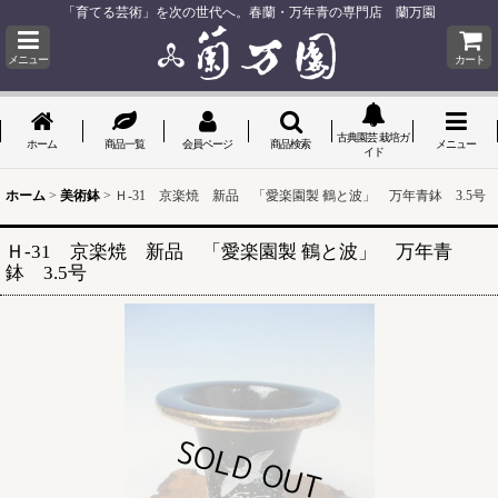
「育てる芸術」を次の世代へ。春蘭・万年青の専門店 蘭万園
メニュー
カート
古典園芸 栽培ガ
ホーム
商品一覧
会員ページ
商品検索
メニュー
イド
ホーム
>
美術鉢
>
Ｈ-31 京楽焼 新品 「愛楽園製 鶴と波」 万年青鉢 3.5号
Ｈ-31 京楽焼 新品 「愛楽園製 鶴と波」 万年青
鉢 3.5号