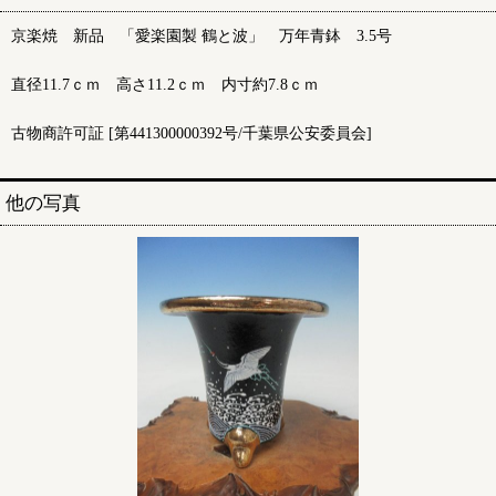
京楽焼 新品 「愛楽園製 鶴と波」 万年青鉢 3.5号
直径11.7ｃｍ 高さ11.2ｃｍ 内寸約7.8ｃｍ
古物商許可証 [第441300000392号/千葉県公安委員会]
他の写真