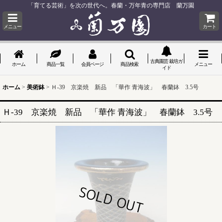
「育てる芸術」を次の世代へ。春蘭・万年青の専門店 蘭万園
メニュー
カート
古典園芸 栽培ガ
ホーム
商品一覧
会員ページ
商品検索
メニュー
イド
ホーム
>
美術鉢
>
Ｈ-39 京楽焼 新品 「華作 青海波」 春蘭鉢 3.5号
Ｈ-39 京楽焼 新品 「華作 青海波」 春蘭鉢 3.5号