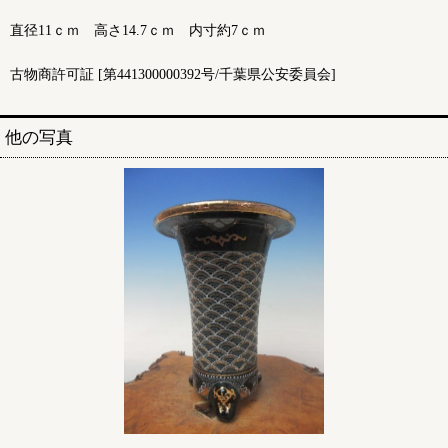
直径11ｃｍ 高さ14.7ｃｍ 内寸約7ｃｍ
古物商許可証 [第441300000392号/千葉県公安委員会]
他の写真