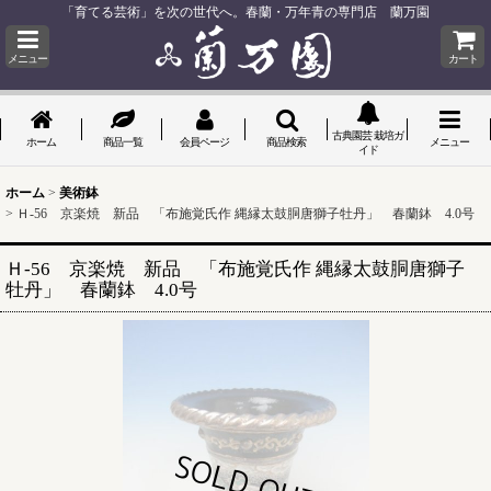
「育てる芸術」を次の世代へ。春蘭・万年青の専門店 蘭万園
メニュー
カート
古典園芸 栽培ガ
ホーム
商品一覧
会員ページ
商品検索
メニュー
イド
ホーム
>
美術鉢
>
Ｈ-56 京楽焼 新品 「布施覚氏作 縄縁太鼓胴唐獅子牡丹」 春蘭鉢 4.0号
Ｈ-56 京楽焼 新品 「布施覚氏作 縄縁太鼓胴唐獅子
牡丹」 春蘭鉢 4.0号