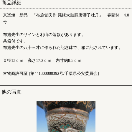
商品詳細
京楽焼 新品 「布施覚氏作 縄縁太鼓胴唐獅子牡丹」 春蘭鉢 4.0
号
布施先生のサインと利山の落款があります。
共箱付です。
布施先生の八十三才に作られた記念鉢で、箱に記されています。
直径13ｃｍ 高さ17.2ｃｍ 内寸約8.5ｃｍ
古物商許可証 [第441300000392号/千葉県公安委員会]
他の写真