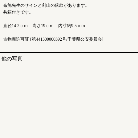
布施先生のサインと利山の落款があります。
共箱付きです。
直径14.2ｃｍ 高さ19ｃｍ 内寸約9.5ｃｍ
古物商許可証 [第441300000392号/千葉県公安委員会]
他の写真