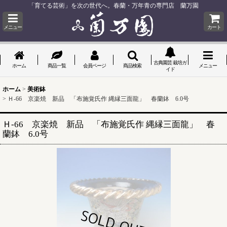
「育てる芸術」を次の世代へ。春蘭・万年青の専門店 蘭万園
メニュー
カート
古典園芸 栽培ガ
ホーム
商品一覧
会員ページ
商品検索
メニュー
イド
ホーム
>
美術鉢
>
Ｈ-66 京楽焼 新品 「布施覚氏作 縄縁三面龍」 春蘭鉢 6.0号
Ｈ-66 京楽焼 新品 「布施覚氏作 縄縁三面龍」 春
蘭鉢 6.0号