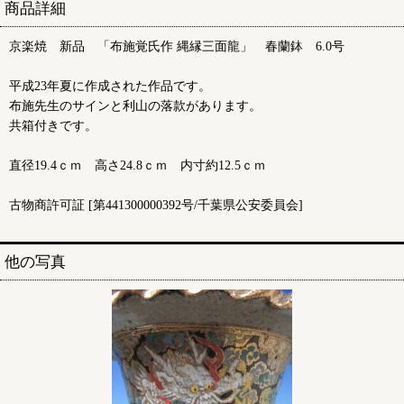
商品詳細
京楽焼 新品 「布施覚氏作 縄縁三面龍」 春蘭鉢 6.0号
平成23年夏に作成された作品です。
布施先生のサインと利山の落款があります。
共箱付きです。
直径19.4ｃｍ 高さ24.8ｃｍ 内寸約12.5ｃｍ
古物商許可証 [第441300000392号/千葉県公安委員会]
他の写真