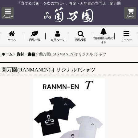
「育てる芸術」を次の世代へ。春蘭・万年青の専門店 蘭万園
メニュー
カート
古典園芸 栽培ガ
ホーム
商品一覧
会員ページ
商品検索
メニュー
イド
ホーム
>
資材・書籍
>
蘭万園(RANMANEN)オリジナルTシャツ
蘭万園(RANMANEN)オリジナルTシャツ