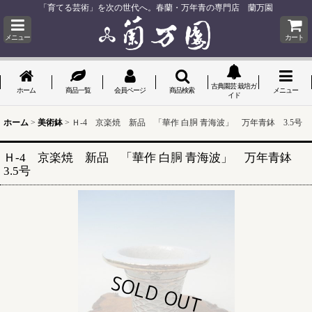
「育てる芸術」を次の世代へ。春蘭・万年青の専門店 蘭万園
メニュー
カート
古典園芸 栽培ガ
ホーム
商品一覧
会員ページ
商品検索
メニュー
イド
ホーム
>
美術鉢
>
Ｈ-4 京楽焼 新品 「華作 白胴 青海波」 万年青鉢 3.5号
Ｈ-4 京楽焼 新品 「華作 白胴 青海波」 万年青鉢
3.5号