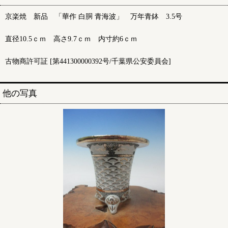
京楽焼 新品 「華作 白胴 青海波」 万年青鉢 3.5号
直径10.5ｃｍ 高さ9.7ｃｍ 内寸約6ｃｍ
古物商許可証 [第441300000392号/千葉県公安委員会]
他の写真