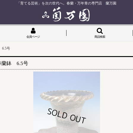
「育てる芸術」を次の世代へ。春蘭・万年青の専門店 蘭万園
会員ページ
商品検索
6.5号
蘭鉢 6.5号