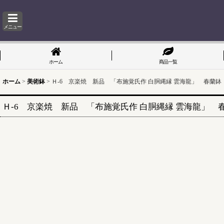
メニュー
ホーム
商品一覧
ホーム
>
美術鉢
>
Ｈ-6 京楽焼 新品 「布施覚氏作 白胴縄縁 雲海龍」 春蘭鉢 
Ｈ-6 京楽焼 新品 「布施覚氏作 白胴縄縁 雲海龍」 春