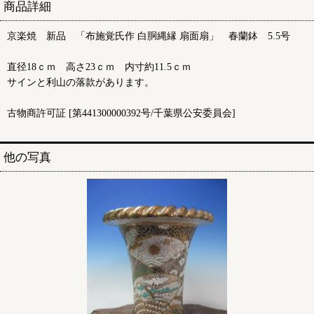
商品詳細
京楽焼 新品 「布施覚氏作 白胴縄縁 扇面扇」 春蘭鉢 5.5号
直径18ｃｍ 高さ23ｃｍ 内寸約11.5ｃｍ
サインと利山の落款があります。
古物商許可証 [第441300000392号/千葉県公安委員会]
他の写真