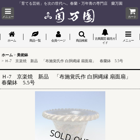
「育てる芸術」を次の世代へ。春蘭・万年青の専門店 蘭万園
メニュー
カート
古典園芸 栽培ガ
ホーム
商品一覧
会員ページ
商品検索
メニュー
イド
ホーム
>
美術鉢
>
Ｈ-7 京楽焼 新品 「布施覚氏作 白胴縄縁 扇面扇」 春蘭鉢 5.5号
Ｈ-7 京楽焼 新品 「布施覚氏作 白胴縄縁 扇面扇」
春蘭鉢 5.5号