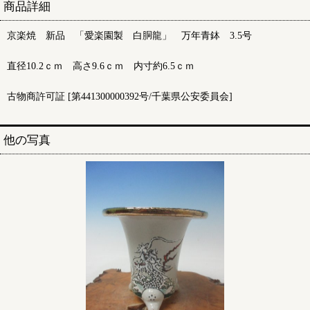
商品詳細
京楽焼 新品 「愛楽園製 白胴龍」 万年青鉢 3.5号
直径10.2ｃｍ 高さ9.6ｃｍ 内寸約6.5ｃｍ
古物商許可証 [第441300000392号/千葉県公安委員会]
他の写真