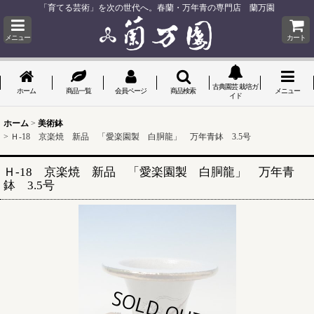
「育てる芸術」を次の世代へ。春蘭・万年青の専門店 蘭万園
メニュー
カート
古典園芸 栽培ガ
ホーム
商品一覧
会員ページ
商品検索
メニュー
イド
ホーム
>
美術鉢
>
Ｈ-18 京楽焼 新品 「愛楽園製 白胴龍」 万年青鉢 3.5号
Ｈ-18 京楽焼 新品 「愛楽園製 白胴龍」 万年青
鉢 3.5号