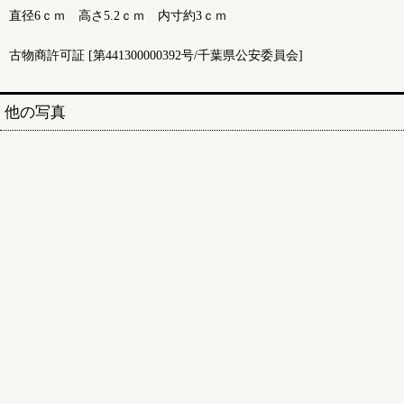
直径6ｃｍ 高さ5.2ｃｍ 内寸約3ｃｍ
古物商許可証 [第441300000392号/千葉県公安委員会]
他の写真