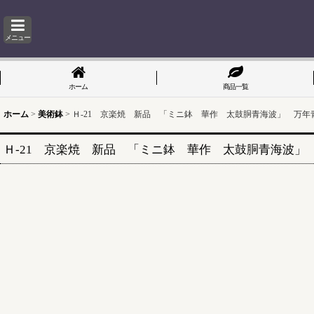
メニュー
ホーム
商品一覧
ホーム
>
美術鉢
>
Ｈ-21 京楽焼 新品 「ミニ鉢 華作 太鼓胴青海波」 万年青
Ｈ-21 京楽焼 新品 「ミニ鉢 華作 太鼓胴青海波」 