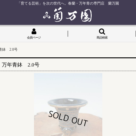
「育てる芸術」を次の世代へ。春蘭・万年青の専門店 蘭万園
会員ページ
商品検索
鉢 2.0号
万年青鉢 2.0号