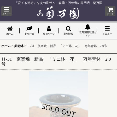
「育てる芸術」を次の世代へ。春蘭・万年青の専門店 蘭万園
メニュー
カート
古典園芸 栽培ガ
ホーム
商品一覧
会員ページ
商品検索
メニュー
イド
ホーム
>
美術鉢
>
Ｈ-31 京楽焼 新品 「ミニ鉢 花」 万年青鉢 2.0号
Ｈ-31 京楽焼 新品 「ミニ鉢 花」 万年青鉢 2.0
号