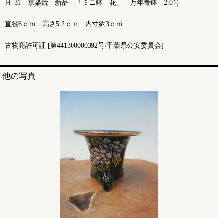
Ｈ-31 京楽焼 新品 「ミニ鉢 花」 万年青鉢 2.0号
直径6ｃｍ 高さ5.2ｃｍ 内寸約3ｃｍ
古物商許可証 [第441300000392号/千葉県公安委員会]
他の写真