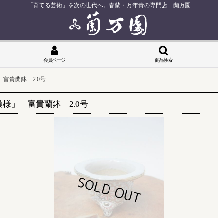
「育てる芸術」を次の世代へ。春蘭・万年青の専門店 蘭万園
会員ページ
商品検索
富貴蘭鉢 2.0号
様」 富貴蘭鉢 2.0号