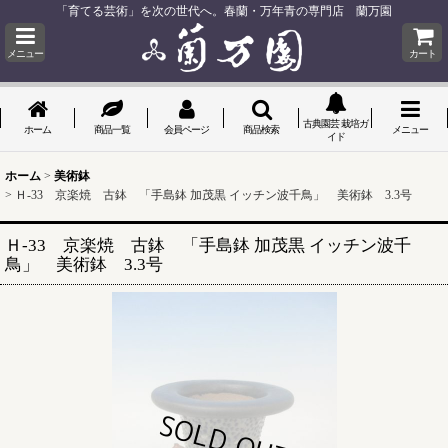
「育てる芸術」を次の世代へ。春蘭・万年青の専門店 蘭万園
メニュー
カート
古典園芸 栽培ガ
ホーム
商品一覧
会員ページ
商品検索
メニュー
イド
ホーム
>
美術鉢
>
Ｈ-33 京楽焼 古鉢 「手島鉢 加茂黒 イッチン波千鳥」 美術鉢 3.3号
Ｈ-33 京楽焼 古鉢 「手島鉢 加茂黒 イッチン波千
鳥」 美術鉢 3.3号