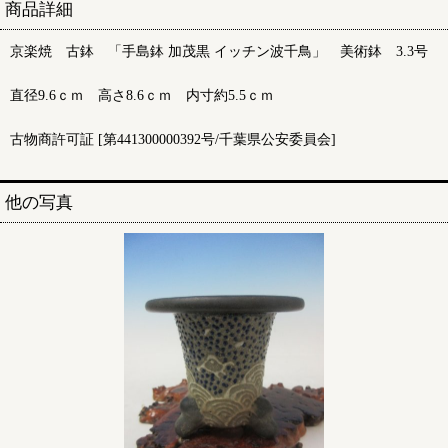
商品詳細
京楽焼 古鉢 「手島鉢 加茂黒 イッチン波千鳥」 美術鉢 3.3号
直径9.6ｃｍ 高さ8.6ｃｍ 内寸約5.5ｃｍ
古物商許可証 [第441300000392号/千葉県公安委員会]
他の写真