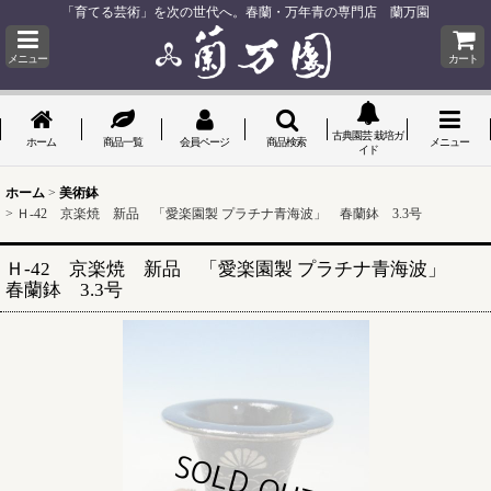
「育てる芸術」を次の世代へ。春蘭・万年青の専門店 蘭万園
メニュー
カート
古典園芸 栽培ガ
ホーム
商品一覧
会員ページ
商品検索
メニュー
イド
ホーム
>
美術鉢
>
Ｈ-42 京楽焼 新品 「愛楽園製 プラチナ青海波」 春蘭鉢 3.3号
Ｈ-42 京楽焼 新品 「愛楽園製 プラチナ青海波」
春蘭鉢 3.3号