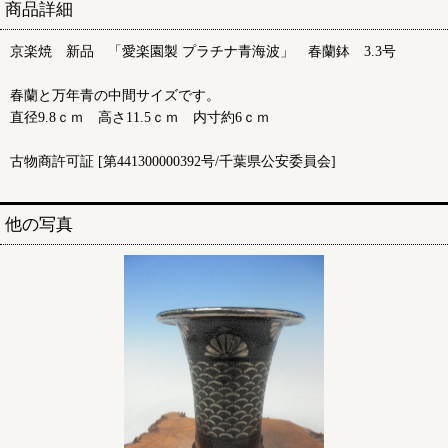
商品詳細
京楽焼 新品 「愛楽園製 プラチナ青海波」 春蘭鉢 3.3号
春蘭と万年青の中間サイズです。
直径9.8ｃｍ 高さ11.5ｃｍ 内寸約6ｃｍ
古物商許可証 [第441300000392号/千葉県公安委員会]
他の写真