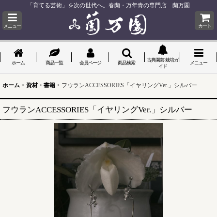
「育てる芸術」を次の世代へ。春蘭・万年青の専門店 蘭万園
メニュー
カート
古典園芸 栽培ガ
ホーム
商品一覧
会員ページ
商品検索
メニュー
イド
ホーム
>
資材・書籍
>
フウランACCESSORIES「イヤリングVer.」シルバー
フウランACCESSORIES「イヤリングVer.」シルバー