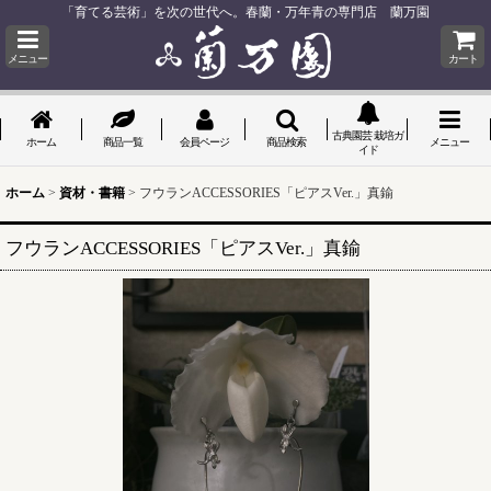
「育てる芸術」を次の世代へ。春蘭・万年青の専門店 蘭万園
メニュー
カート
古典園芸 栽培ガ
ホーム
商品一覧
会員ページ
商品検索
メニュー
イド
ホーム
>
資材・書籍
>
フウランACCESSORIES「ピアスVer.」真鍮
フウランACCESSORIES「ピアスVer.」真鍮