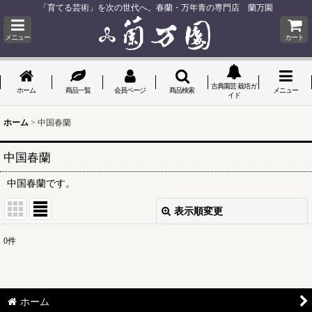
「育てる芸術」を次の世代へ。春蘭・万年青の専門店 蘭万園
メニュー
カート
古典園芸 栽培ガ
ホーム
商品一覧
会員ページ
商品検索
メニュー
イド
ホーム
>
中国春蘭
中国春蘭
中国春蘭です。
表示順変更
閉じる
0
件
表示数
:
並び順
:
ホーム