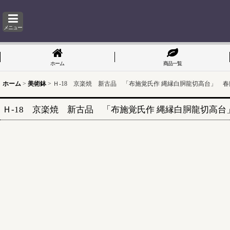
メニュー
ホーム
商品一覧
ホーム
>
美術鉢
>
Ｈ-18 京楽焼 新古品 「布施覚氏作 縄縁白胴龍切高台」 春蘭
Ｈ-18 京楽焼 新古品 「布施覚氏作 縄縁白胴龍切高台」