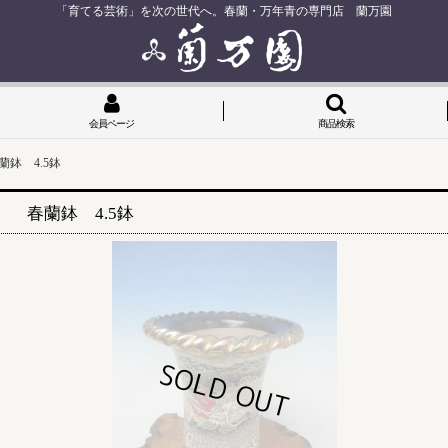
「育てる芸術」を次の世代へ。春蘭・万年青の専門店 蘭万園
会員ページ
商品検索
鉢 4.5鉢
 春蘭鉢 4.5鉢