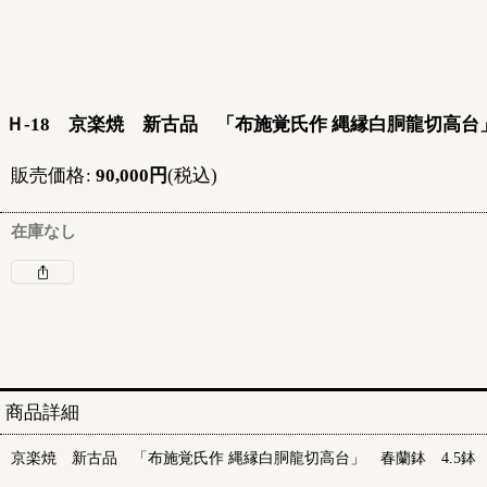
Ｈ-18 京楽焼 新古品 「布施覚氏作 縄縁白胴龍切高台」
販売価格
:
90,000
円
(税込)
在庫なし
商品詳細
京楽焼 新古品 「布施覚氏作 縄縁白胴龍切高台」 春蘭鉢 4.5鉢