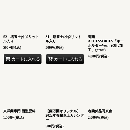
S2 培養土(中)2リット
S1 培養土(小)2リット
春蘭
ル入り
ル入り
ACCESSORIES「キー
ホルダーVer.」(燻し加
500
円
(税込)
500
円
(税込)
工、garnet)
4,000
円
(税込)
カートに入れる
カートに入れる
東洋蘭専門 固型肥料
【蘭万園オリジナル】
春蘭銘品写真集
2022年春蘭卓上カレンダ
1,500
円
(税込)
2,000
円
(税込)
ー
500
円
(税込)