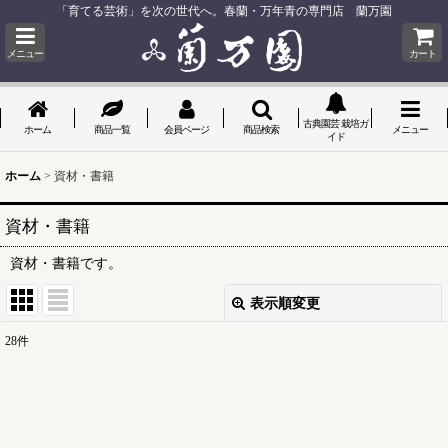
「育てる芸術」を次の世代へ。春蘭・万年青の専門店 蘭万園
メニュー
カート
古典園芸 栽培ガ
ホーム
商品一覧
会員ページ
商品検索
メニュー
イド
ホーム
>
資材・書籍
資材・書籍
資材・書籍です。
表示順変更
閉じる
28
件
表示数
:
並び順
: