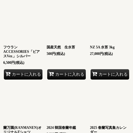
フウラン
国産天然 生水苔
NZ 5A 水苔 3kg
ACCESSORIES「ピア
500
円
(税込)
27,000
円
(税込)
スVer.」シルバー
6,500
円
(税込)
カートに入れる
カートに入れる
カートに入れる
蘭万園(RANMANEN)オ
2024 韓国春蘭年鑑
2025 春蘭写真集カレン
リジナルTシャツ
ダー