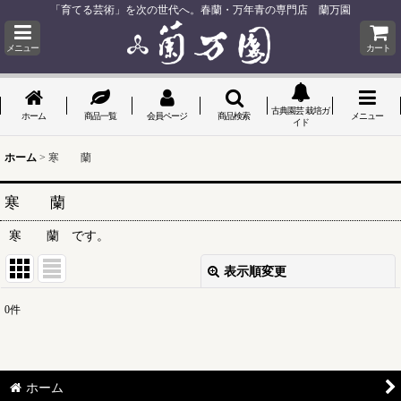
「育てる芸術」を次の世代へ。春蘭・万年青の専門店 蘭万園
メニュー
カート
古典園芸 栽培ガ
ホーム
商品一覧
会員ページ
商品検索
メニュー
イド
ホーム
>
寒 蘭
寒 蘭
寒 蘭 です。
表示順変更
閉じる
0
件
表示数
:
並び順
:
ホーム