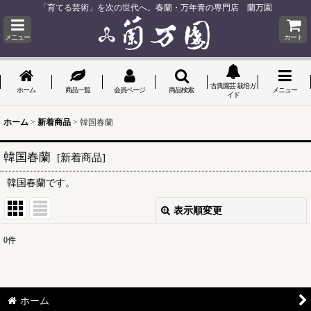
「育てる芸術」を次の世代へ。春蘭・万年青の専門店 蘭万園
メニュー
カート
古典園芸 栽培ガ
ホーム
商品一覧
会員ページ
商品検索
メニュー
イド
ホーム
>
新着商品
>
韓国春蘭
韓国春蘭
[
新着商品
]
韓国春蘭です。
表示順変更
閉じる
0
件
表示数
:
並び順
:
ホーム