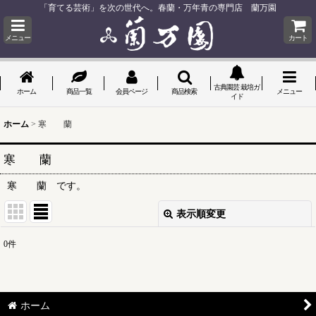
「育てる芸術」を次の世代へ。春蘭・万年青の専門店 蘭万園
メニュー
カート
古典園芸 栽培ガ
ホーム
商品一覧
会員ページ
商品検索
メニュー
イド
ホーム
>
寒 蘭
寒 蘭
寒 蘭 です。
表示順変更
閉じる
0
件
表示数
:
並び順
:
ホーム