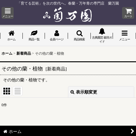
「育てる芸術」を次の世代へ。春蘭・万年青の専門店 蘭万園
メニュー
カート
古典園芸 栽培ガ
ホーム
商品一覧
会員ページ
商品検索
メニュー
イド
ホーム
>
新着商品
>
その他の蘭・植物
その他の蘭・植物
[
新着商品
]
その他の蘭・植物です。
表示順変更
閉じる
0
件
表示数
:
並び順
:
ホーム