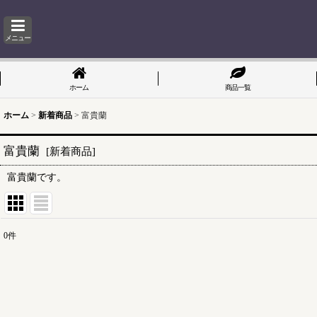
メニュー
ホーム
商品一覧
ホーム
>
新着商品
>
富貴蘭
富貴蘭
[
新着商品
]
富貴蘭です。
0
件
表示数
:
並び順
: