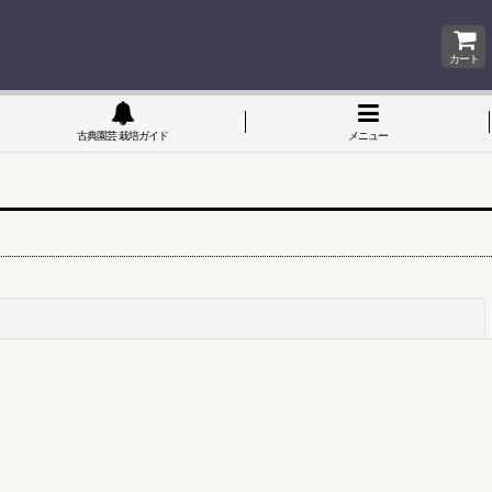
カート
古典園芸 栽培ガイド
メニュー
閉じる